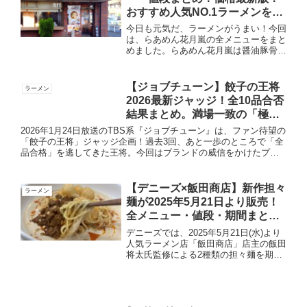
おすすめ人気NO.1ラーメンをレ
ビュー！
今日も元気だ、ラーメンがうまい！今回
は、らあめん花月嵐の全メニューをまと
めました。らあめん花月嵐は醤油豚骨ラ
ーメンのニンニクげんこつラーメンが人
気で、全国に250店舗以上を展開してい
るラーメンチェーン店です。実際に食べ
【ジョブチューン】餃子の王将
ラーメン
てみた感想やおすすめメ...
2026最新ジャッジ！全10品合否
結果まとめ。満場一致の「極
王」はどれ？
2026年1月24日放送のTBS系『ジョブチューン』は、ファン待望の
「餃子の王将」ジャッジ企画！過去3回、あと一歩のところで「全
品合格」を逃してきた王将。今回はブランドの威信をかけたプレ
ミアムライン「極王（ゴクオウ）シリーズ」を引っ提げ、4...
【デニーズ×飯田商店】新作担々
ラーメン
麺が2025年5月21日より販売！
全メニュー・値段・期間まと
め！
デニーズでは、2025年5月21日(水)より
人気ラーメン店「飯田商店」店主の飯田
将太氏監修による2種類の担々麺を期間
限定にて販売されます。第一弾として、
昨年好評だった冷やし豆乳担々麺をアッ
プデートした「オリエンタル冷やし豆乳
担々麺～The ...