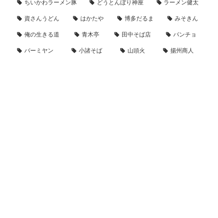
ちいかわラーメン豚
どうとんぼり神座
ラーメン健太
資さんうどん
はかたや
博多だるま
みそきん
俺の生きる道
青木亭
田中そば店
パンチョ
バーミヤン
小諸そば
山頭火
揚州商人