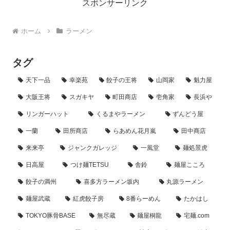
スポンサーリンク
ホーム
ラーメン
タグ
天下一品
幸楽苑
餃子の王将
山岡家
魁力屋
大阪王将
スガキヤ
町田商店
壱角家
長浜や
リンガーハット
くるまやラーメン
ずんどう屋
一蘭
田所商店
らあめん花月嵐
田中商店
来来亭
ジャンクガレッジ
一風堂
麺処景虎
日高屋
つけ麺TETSU
舎鈴
麺屋こころ
餃子の満州
喜多方ラーメン坂内
丸源ラーメン
麺屋武蔵
紅虎餃子房
8番らーめん
たかはし
TOKYO豚骨BASE
無尽蔵
麺屋桐龍
宅麺.com