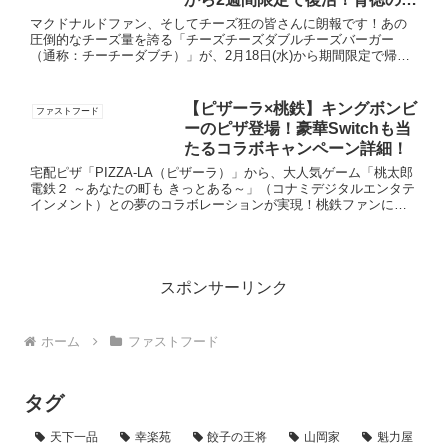
500円バーガーを逃すな
マクドナルドファン、そしてチーズ狂の皆さんに朗報です！あの
圧倒的なチーズ量を誇る「チーズチーズダブルチーズバーガー
（通称：チーチーダブチ）」が、2月18日(水)から期間限定で帰っ
てきます。「普通のダブルチーズバーガーじゃ物足りない…」そ
んな...
【ピザーラ×桃鉄】キングボンビ
ファストフード
ーのピザ登場！豪華Switchも当
たるコラボキャンペーン詳細！
宅配ピザ「PIZZA-LA（ピザーラ）」から、大人気ゲーム「桃太郎
電鉄２ ～あなたの町も きっとある～」（コナミデジタルエンタテ
インメント）との夢のコラボレーションが実現！桃鉄ファンには
たまらない、ボリュームも味も“オレさま級”の限定ピザ『...
スポンサーリンク
ホーム
ファストフード
タグ
天下一品
幸楽苑
餃子の王将
山岡家
魁力屋