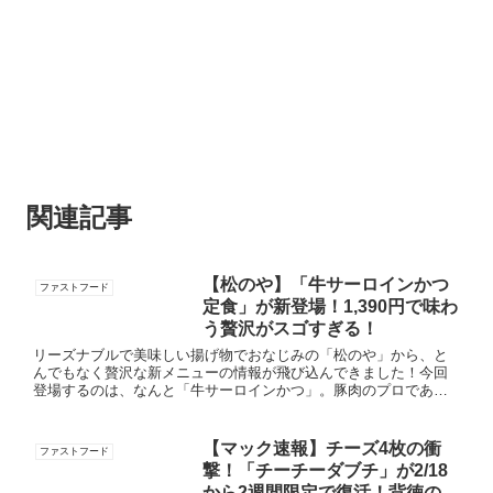
関連記事
【松のや】「牛サーロインかつ
ファストフード
定食」が新登場！1,390円で味わ
う贅沢がスゴすぎる！
リーズナブルで美味しい揚げ物でおなじみの「松のや」から、と
んでもなく贅沢な新メニューの情報が飛び込んできました！今回
登場するのは、なんと「牛サーロインかつ」。豚肉のプロである
松のやが手掛ける“牛”の実力、詳しくチェックしていきましょう！
贅沢...
【マック速報】チーズ4枚の衝
ファストフード
撃！「チーチーダブチ」が2/18
から2週間限定で復活！背徳の