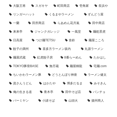
大阪王将
スガキヤ
町田商店
壱角家
長浜や
リンガーハット
くるまやラーメン
ずんどう屋
一蘭
田所商店
らあめん花月嵐
田中商店
来来亭
ジャンクガレッジ
一風堂
麺処景虎
日高屋
つけ麺TETSU
舎鈴
麺屋こころ
餃子の満州
喜多方ラーメン坂内
丸源ラーメン
麺屋武蔵
紅虎餃子房
8番らーめん
たかはし
TOKYO豚骨BASE
無尽蔵
麺屋桐龍
宅麺.com
ちいかわラーメン豚
どうとんぼり神座
ラーメン健太
資さんうどん
はかたや
博多だるま
みそきん
俺の生きる道
青木亭
田中そば店
パンチョ
バーミヤン
小諸そば
山頭火
揚州商人